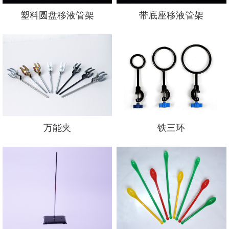
塑料圆盘移液管架
带底座移液管架
万能夹
铁三环